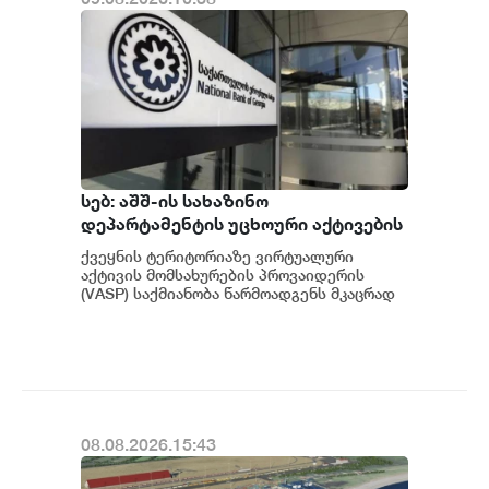
სებ: აშშ-ის სახაზინო
დეპარტამენტის უცხოური აქტივების
კონტროლის ოფისის (OFAC) მიერ
ქვეყნის ტერიტორიაზე ვირტუალური
სანქცირებული პირი არ
აქტივის მომსახურების პროვაიდერის
წარმოადგენს საქართველოს
(VASP) საქმიანობა წარმოადგენს მკაცრად
რეგულირებად სფეროს. მოქმედი
ეროვნული ბანკის რეგულირებულ
კანონმდებლობის შესაბ...
სუბიექტს
08.08.2026.15:43