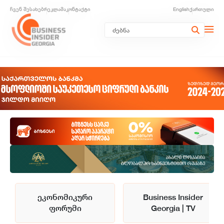
ჩვენ შესახებ
რეკლამა
კონტაქტი
English
ქართული
ეკონომიკური
Business Insider
ფორუმი
Georgia | TV