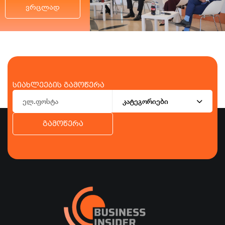
ვრცლად
სიახლეების გამოწერა
კატეგორიები
გამოწერა
ბიზნესი
ეკონომიკა
ტურიზმი
ფინანსები
ჯანდაცვა
სპორტი
სხვა