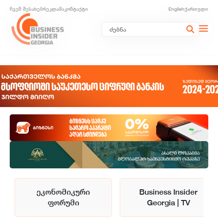
ჩვენ შესახებ
რეკლამა
კონტაქტი
English
ქართული
ეკონომიკური
Business Insider
ფორუმი
Georgia | TV