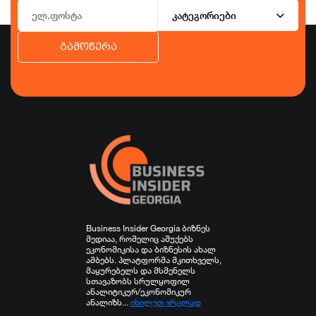
კატეგორიები
გამოწერა
ბიზნესი
ეკონომიკა
ტურიზმი
ფინანსები
ჯანდაცვა
სპორტი
სხვა
Business Insider Georgia ბიზნეს
მედიაა, რომელიც აშუქებს
ეკონომიკისა და ბიზნესის ახალ
ამბებს. პლატფორმა მკითხველს,
მაყურებელს და მსმენელს
სთავაზობს სრულყოფილ
ანალიტიკურ/ეკონომიკურ
ანალიზს...
იხილეთ ვრცლად