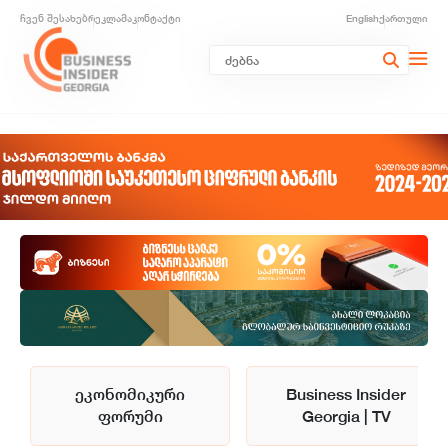
ჩვენ შესახებ
რეკლამა
კონტაქტი
English
ქართული
ეკონომიკური
Business Insider
ფორუმი
Georgia | TV