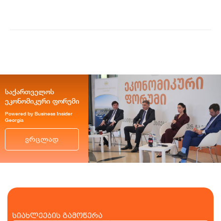
მობაილბანკს...
საქართველოს
ეკონომიკური ფორუმი
Powered by Business Insider
Georgia
ვრცლად
სიახლეების გამოწერა