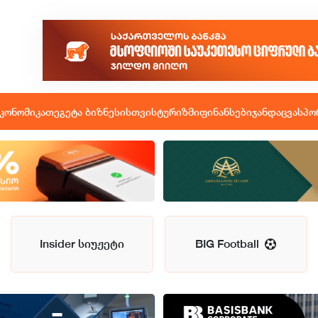
კონომიკა
თეგეტა ბიზნესისთვის
ტურიზმი
ფინანსები
ჯანდაცვა
სპო
Insider სიუჟეტი
BIG Football