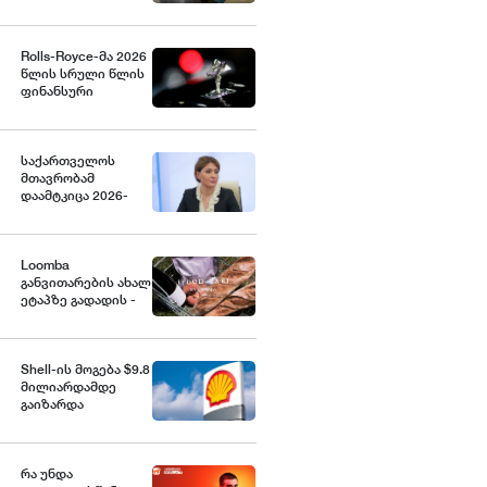
გაორმაგებული
ინტერნეტი
Rolls-Royce-მა 2026
წლის სრული წლის
ფინანსური
პროგნოზი
გააუმჯობესა
საქართველოს
მთავრობამ
დაამტკიცა 2026-
2030 წლების
საგზაო
უსაფრთხოების
ეროვნული
Loomba
სტრატეგია და მისი
განვითარების ახალ
სამოქმედო გეგმა,
ეტაპზე გადადის -
რომელიც 2030
ბრენდი Food Lab-ის
წლისთვის საგზაო
გახსნას გეგმავს
შემთხვევების
შედეგად
Shell-ის მოგება $9.8
დაშავებულთა და
მილიარდამდე
დაღუპულთა
გაიზარდა
რაოდენობის 25%-
ით შემცირებას
ითვალისწინებს -
თამარ იოსელიანი
რა უნდა