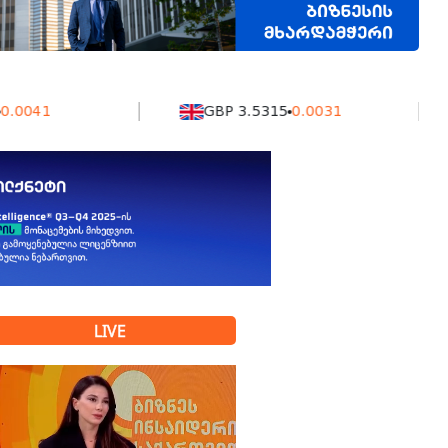
GBP 3.5315
0.0031
K
LIVE