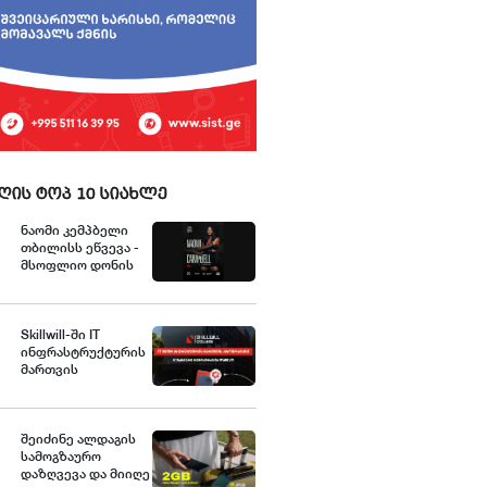
ღის ტოპ 10 სიახლე
ნაომი კემპბელი
თბილისს ეწვევა -
მსოფლიო დონის
გრანდიოზული შოუს
გენერალური
სპონსორია „იელთი
ჯგუფი“
Skillwill-ში IT
ინფრასტრუქტურის
მართვის
სადიპლომო
პროგრამაზე
წინასწარი
რეგისტრაცია
შეიძინე ალდაგის
დაიწყო
სამოგზაურო
დაზღვევა და მიიღე