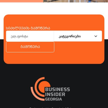
სიახლეების გამოწერა
კატეგორიები
გამოწერა
ბიზნესი
ეკონომიკა
ტურიზმი
ფინანსები
ჯანდაცვა
სპორტი
სხვა