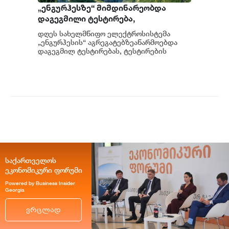
„ენგურჰესზე“ მიმდინარეობდა
დაგეგმილი ტესტირება,
ტესტირებისას სისტემა სრულად
დღეს სახელმწიფო ელექტროსისტემა
გაითიშა, მიმდინარეობს მომხდარის
„ენგურჰესის“ აგრეგატებზეაწარმოებდა
დეტალური ანალიზი - სემეკის წევრი
დაგეგმილ ტესტირებას, ტესტირების
მიმდინარეობისას საქართველოს ელ...
გიორგი ფანგანი
საქართველოს
ეკონომიკური ფორუმი
Powered by Business Insider
Georgia
ვრცლად