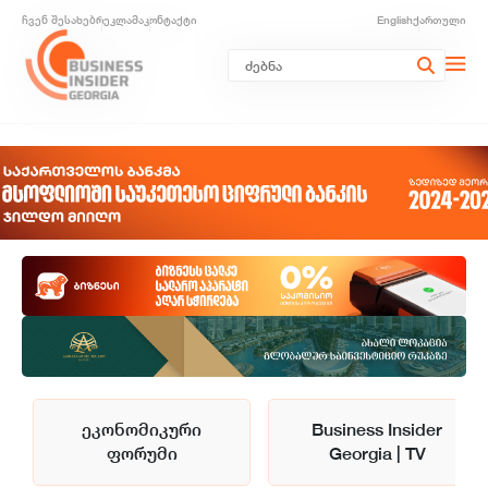
ჩვენ შესახებ
რეკლამა
კონტაქტი
English
ქართული
ეკონომიკური
Business Insider
ფორუმი
Georgia | TV