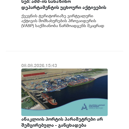
სებ: აშშ-ის სახაზინო
დეპარტამენტის უცხოური აქტივების
კონტროლის ოფისის (OFAC) მიერ
ქვეყნის ტერიტორიაზე ვირტუალური
სანქცირებული პირი არ
აქტივის მომსახურების პროვაიდერის
წარმოადგენს საქართველოს
(VASP) საქმიანობა წარმოადგენს მკაცრად
რეგულირებად სფეროს. მოქმედი
ეროვნული ბანკის რეგულირებულ
კანონმდებლობის შესაბ...
სუბიექტს
08.08.2026.15:43
ანაკლიის პორტის პარამეტრები არ
შემცირებულა - განცხადება