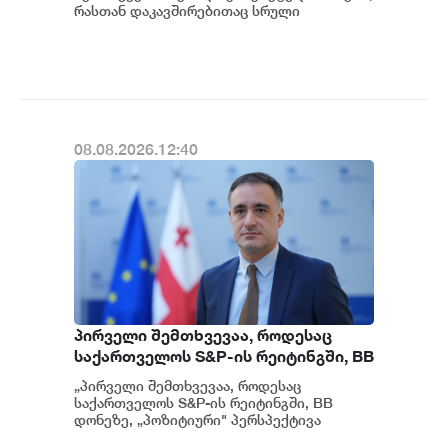
მოგვიანებით დეტალურად
რასთან დაკავშირებითაც სრული
ინფორმაცია გვაქვს, თუმცა ამასთან
წარვუდგენთ საზოგადოებას, მესამე
დაკავშირებით სუს...
გათიშვას ჰქონდა კონკრეტული
მიზეზი - კონკრეტული
სარეაბილიტაციო სამუშაოები
ენგურჰესზე - ირაკლი კობახიძე
08.08.2026.12:40
პირველი შემთხვევაა, როდესაც
საქართველოს S&P-ის რეიტინგში, BB
დონეზე „პოზიტიური" პერსპექტივა
„პირველი შემთხვევაა, როდესაც
მიენიჭა - პერსპექტივის
საქართველოს S&P-ის რეიტინგში, BB
გაუმჯობესება კიდევ ერთხელ
დონეზე, „პოზიტიური" პერსპექტივა
მიენიჭა" - ამის შესახებ ეკონომიკისა და
ადასტურებს, რომ საქართველო