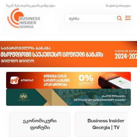
ჩვენ შესახებ
რეკლამა
კონტაქტი
English
ქართული
ეკონომიკური
Business Insider
ფორუმი
Georgia | TV