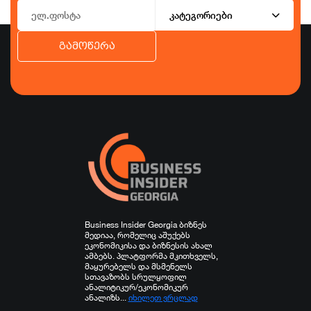
კატეგორიები
გამოწერა
ბიზნესი
ეკონომიკა
ტურიზმი
ფინანსები
ჯანდაცვა
სპორტი
სხვა
Business Insider Georgia ბიზნეს
მედიაა, რომელიც აშუქებს
ეკონომიკისა და ბიზნესის ახალ
ამბებს. პლატფორმა მკითხველს,
მაყურებელს და მსმენელს
სთავაზობს სრულყოფილ
ანალიტიკურ/ეკონომიკურ
ანალიზს...
იხილეთ ვრცლად