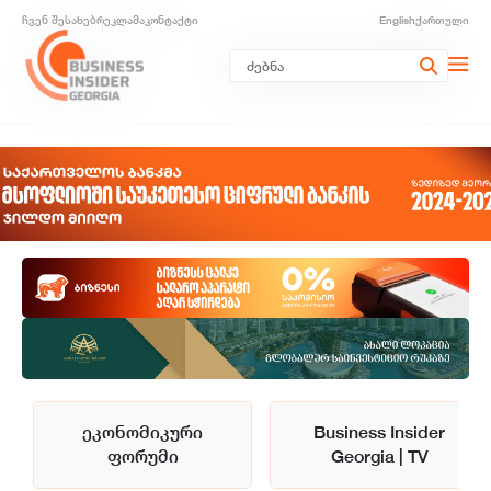
ჩვენ შესახებ
რეკლამა
კონტაქტი
English
ქართული
ეკონომიკური
Business Insider
ფორუმი
Georgia | TV