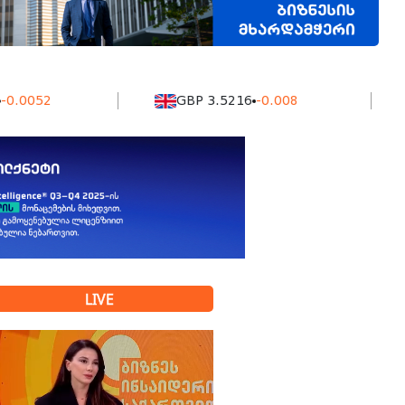
2
GBP 3.5216
-0.008
KZT
LIVE