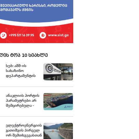
ღის ტოპ 10 სიახლე
სებ: აშშ-ის
სახაზინო
დეპარტამენტის
უცხოური აქტივების
კონტროლის
ოფისის (OFAC)
მიერ
ანაკლიის პორტის
სანქცირებული
პარამეტრები არ
პირი არ
შემცირებულა -
წარმოადგენს
განცხადება
საქართველოს
ეროვნული ბანკის
რეგულირებულ
ელექტროენერგიის
სუბიექტს
გათიშვის პირველ
ორ შემთხვევასთან