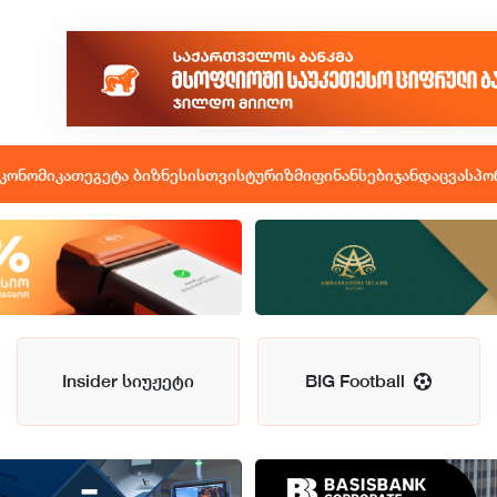
კონომიკა
თეგეტა ბიზნესისთვის
ტურიზმი
ფინანსები
ჯანდაცვა
სპო
Insider სიუჟეტი
BIG Football