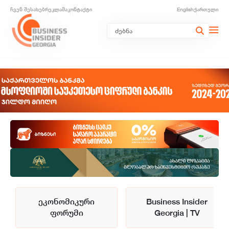
ჩვენ შესახებ
რეკლამა
კონტაქტი
English
ქართული
ეკონომიკური
Business Insider
ფორუმი
Georgia | TV