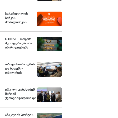
სტანდარტებს
საქართველოში
საქართველოს
ბანკის
მობილბანკის
მორიგი განახლება -
ახალი
შესაძლებლობები
G SNAIL - როგორ
მომხმარებლებისთვის
შეიძლება ერთმა
ინგრედიენტმა
საქართველოდან
საერთაშორისო
კულინარიულ
კონცეფციას
თბილისი-ბათუმისა
ჩაუყაროს
და ბათუმი-
საფუძველი
თბილისის
მიმართულებებზე
მატარებლით
მგზავრობის
ხანგრძლივობა 4
ირაკლი კობახიძემ
საათამდე
მარიამ
შემცირდა -
ქვრივიშვილთან და
თბილისი-ბათუმი-
ზურაბ
თბილისის
პატარაძესთან
მატარებლით დღეს
ერთად, ბათუმის
საქართველოს
სახელმწიფო
ანაკლიის პორტის