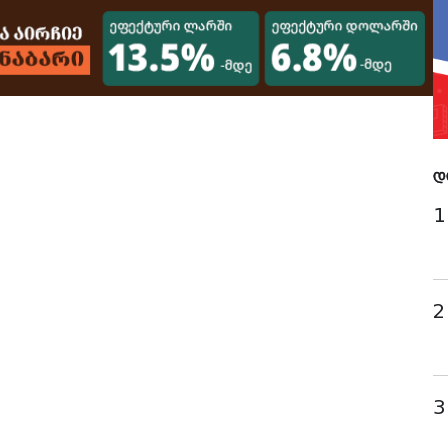
დ
1
2
3