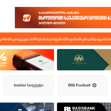
კონომიკა
თეგეტა ბიზნესისთვის
ტურიზმი
ფინანსები
ჯანდაცვა
სპო
Insider სიუჟეტი
BIG Football