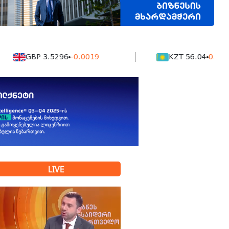
GBP 3.5296
-0.0019
KZT 56.04
0.0019
LIVE