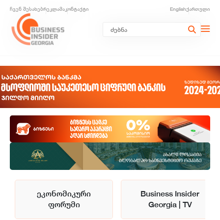
ჩვენ შესახებ
რეკლამა
კონტაქტი
English
ქართული
ეკონომიკური
Business Insider
ფორუმი
Georgia | TV