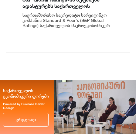
ადასტურებს საქართველოს
ეკონომიკის მდგრადობასა და
საერთაშორისო საკრედიტო სარეიტინგო
ეროვნული ბანკის პოლიტიკის
კომპანია Standard & Poor's (S&P Global
ეფექტიანობას - ეკატერინე მიქაბაძე
Ratings) საქართველოს მაკროეკონომიკურ
გარემოს დადებითად აფასებს. ...
საქართველოს
ეკონომიკური ფორუმი
Powered by Business Insider
Georgia
ვრცლად