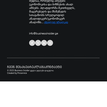
მედიაა, რომელიც აშუქებს
ეკონომიკისა და ბიზნესის ახალ
ამბებს. პლატფორმა მკითხველს,
მაყურებელს და მსმენელს
სთავაზობს სრულყოფილ
ანალიტიკურ/ეკონომიკურ
ანალიზს...
იხილეთ ვრცლად
info@businessinsider.ge
ჩვენ შესახებ
რეკლამა
კონტაქტი
© 2025 Business Insider ყველა უფლება დაცულია.
Created by
Proservice