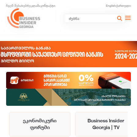
ჩვენ შესახებ
რეკლამა
კონტაქტი
English
ქართული
ეკონომიკური
Business Insider
ფორუმი
Georgia | TV