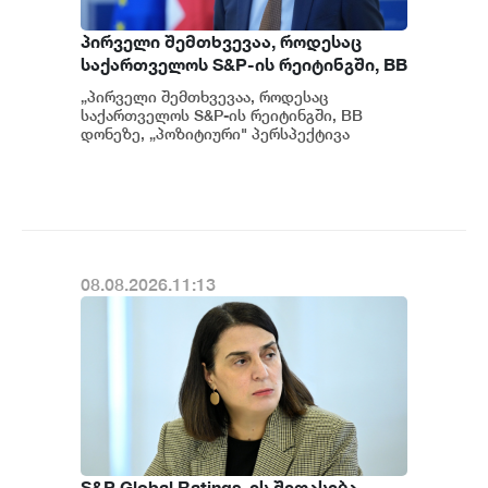
პირველი შემთხვევაა, როდესაც
საქართველოს S&P-ის რეიტინგში, BB
დონეზე „პოზიტიური" პერსპექტივა
„პირველი შემთხვევაა, როდესაც
მიენიჭა - პერსპექტივის
საქართველოს S&P-ის რეიტინგში, BB
გაუმჯობესება კიდევ ერთხელ
დონეზე, „პოზიტიური" პერსპექტივა
მიენიჭა" - ამის შესახებ ეკონომიკისა და
ადასტურებს, რომ საქართველო
მ...
საერთაშორისო ინვესტორებისთვის
მიმზიდველ ქვეყნად რჩება |
ვახტანგ ცინცაძე
08.08.2026.11:13
S&P Global Ratings-ის შეფასება