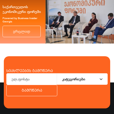
საქართველოს
ეკონომიკური ფორუმი
Powered by Business Insider
Georgia
ვრცლად
სიახლეების გამოწერა
კატეგორიები
გამოწერა
ბიზნესი
ეკონომიკა
ტურიზმი
ფინანსები
ჯანდაცვა
სპორტი