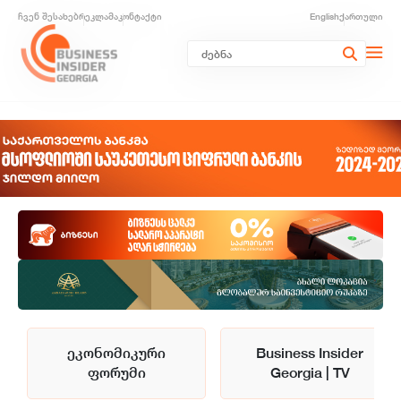
ჩვენ შესახებ
რეკლამა
კონტაქტი
English
ქართული
ეკონომიკური
Business Insider
ფორუმი
Georgia | TV