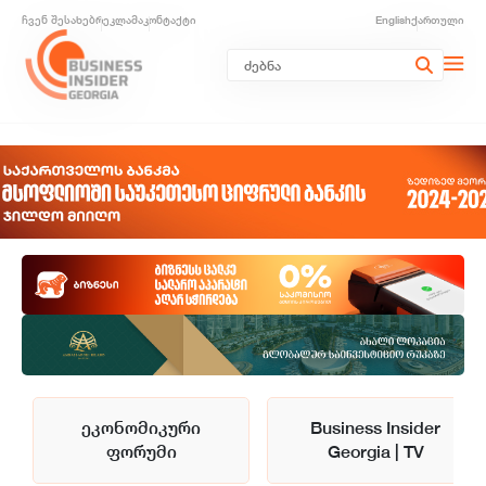
ჩვენ შესახებ
რეკლამა
კონტაქტი
English
ქართული
ეკონომიკური
Business Insider
ფორუმი
Georgia | TV