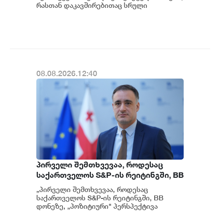
მოგვიანებით დეტალურად
რასთან დაკავშირებითაც სრული
ინფორმაცია გვაქვს, თუმცა ამასთან
წარვუდგენთ საზოგადოებას, მესამე
დაკავშირებით სუს...
გათიშვას ჰქონდა კონკრეტული
მიზეზი - კონკრეტული
სარეაბილიტაციო სამუშაოები
ენგურჰესზე - ირაკლი კობახიძე
08.08.2026.12:40
პირველი შემთხვევაა, როდესაც
საქართველოს S&P-ის რეიტინგში, BB
დონეზე „პოზიტიური" პერსპექტივა
„პირველი შემთხვევაა, როდესაც
მიენიჭა - პერსპექტივის
საქართველოს S&P-ის რეიტინგში, BB
გაუმჯობესება კიდევ ერთხელ
დონეზე, „პოზიტიური" პერსპექტივა
მიენიჭა" - ამის შესახებ ეკონომიკისა და
ადასტურებს, რომ საქართველო