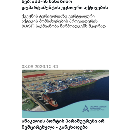
სებ: აშშ-ის სახაზინო
დეპარტამენტის უცხოური აქტივების
კონტროლის ოფისის (OFAC) მიერ
ქვეყნის ტერიტორიაზე ვირტუალური
სანქცირებული პირი არ
აქტივის მომსახურების პროვაიდერის
წარმოადგენს საქართველოს
(VASP) საქმიანობა წარმოადგენს მკაცრად
რეგულირებად სფეროს. მოქმედი
ეროვნული ბანკის რეგულირებულ
კანონმდებლობის შესაბ...
სუბიექტს
08.08.2026.15:43
ანაკლიის პორტის პარამეტრები არ
შემცირებულა - განცხადება