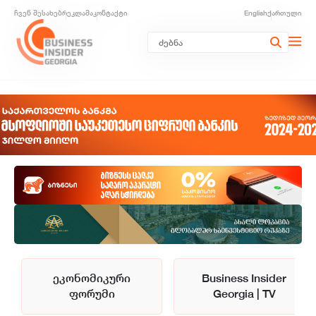
ჩვენ შესახებ
რეკლამა
კონტაქტი
English
ქართული
ეკონომიკური
Business Insider
ფორუმი
Georgia | TV