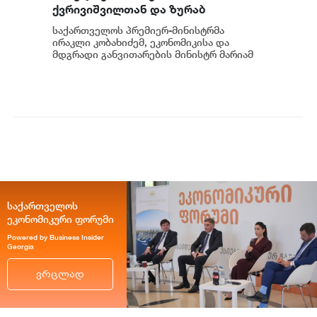
ქვრივიშვილთან და ზურაბ
პატარაძესთან ერთად, ბათუმის
საქართველოს პრემიერ-მინისტრმა
სახელმწიფო საზღვაო აკადემიაში
ირაკლი კობახიძემ, ეკონომიკისა და
განახლებული სასწავლო და
მდგრადი განვითარების მინისტრ მარიამ
ქვრივიშვილთან და აჭარის ავტონომიური
საწვრთნელი ინფრასტრუქტურა
რესპუბლიკის მთა...
დაათვალიერა
საქართველოს
ეკონომიკური ფორუმი
Powered by Business Insider
Georgia
ვრცლად