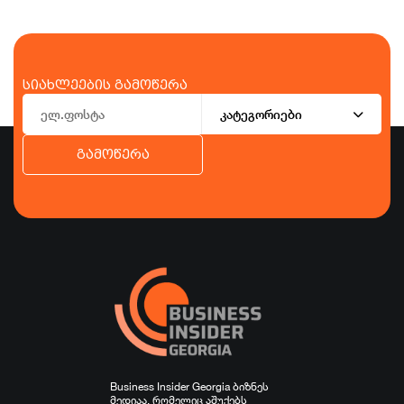
სიახლეების გამოწერა
კატეგორიები
გამოწერა
ბიზნესი
ეკონომიკა
ტურიზმი
ფინანსები
ჯანდაცვა
სპორტი
სხვა
Business Insider Georgia ბიზნეს
მედიაა, რომელიც აშუქებს