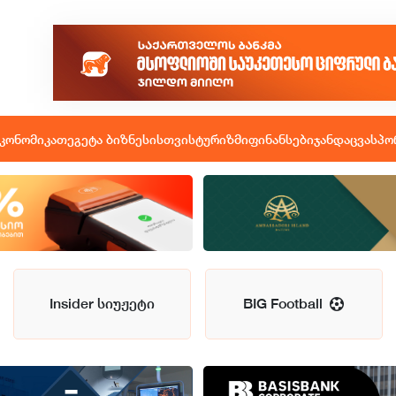
კონომიკა
თეგეტა ბიზნესისთვის
ტურიზმი
ფინანსები
ჯანდაცვა
სპო
Insider სიუჟეტი
BIG Football