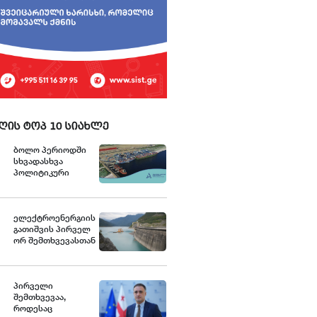
ღის ტოპ 10 სიახლე
ბოლო პერიოდში
სხვადასხვა
პოლიტიკური
აქტორის მხრიდან
ანაკლიის
ღრმაწყლოვან
პორტთან
ელექტროენერგიის
დაკავშირებით
გათიშვის პირველ
ვრცელდება
ორ შემთხვევასთან
ტექნიკურად და
დაკავშირებით სუს-
ფაქტობრივად
ში წარიმართება
არასწორი
გამოძიება და
ინფორმაცია,
ინფორმაციას
პირველი
თითქოს პროექტის
მოგვიანებით
შემთხვევაა,
პარამეტრები
დეტალურად
როდესაც