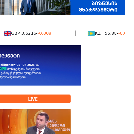
BP 3.5216
-0.008
KZT 55.88
-0.0016
LIVE