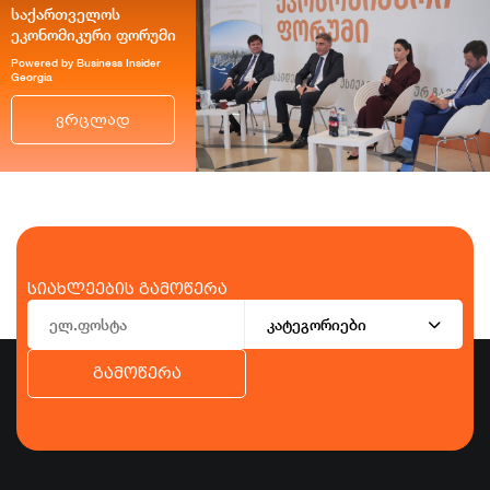
საქართველოს
ეკონომიკური ფორუმი
Powered by Business Insider
Georgia
ვრცლად
სიახლეების გამოწერა
კატეგორიები
გამოწერა
ბიზნესი
ეკონომიკა
ტურიზმი
ფინანსები
ჯანდაცვა
სპორტი
სხვა