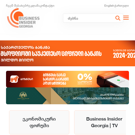
ჩვენ შესახებ
რეკლამა
კონტაქტი
English
ქართული
ეკონომიკური
Business Insider
ფორუმი
Georgia | TV