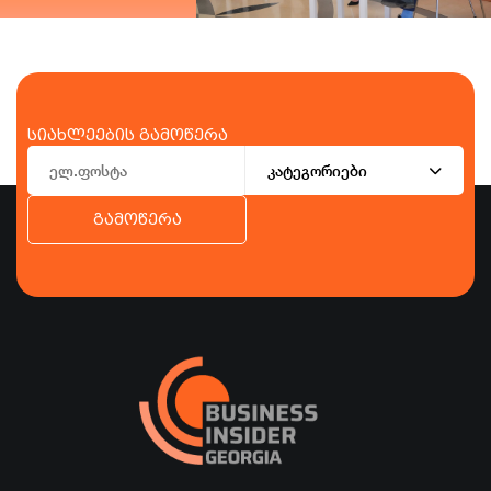
სიახლეების გამოწერა
კატეგორიები
გამოწერა
ბიზნესი
ეკონომიკა
ტურიზმი
ფინანსები
ჯანდაცვა
სპორტი
სხვა