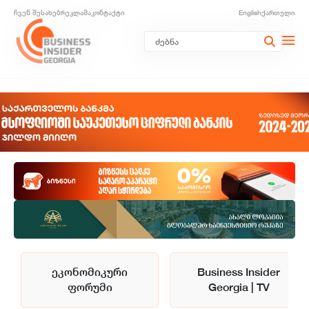
ჩვენ შესახებ
რეკლამა
კონტაქტი
English
ქართული
ეკონომიკური
Business Insider
ფორუმი
Georgia | TV