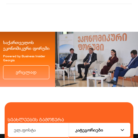
საქართველოს
ეკონომიკური ფორუმი
Powered by Business Insider
Georgia
ვრცლად
სიახლეების გამოწერა
კატეგორიები