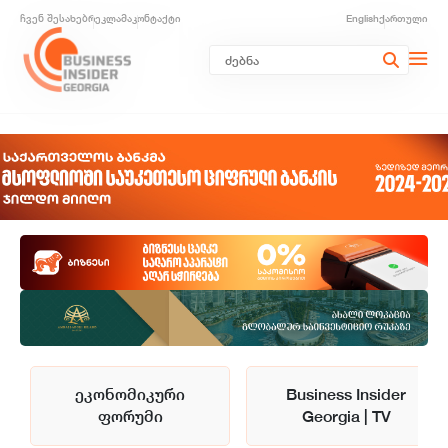
ჩვენ შესახებ
რეკლამა
კონტაქტი
English
ქართული
ეკონომიკური
Business Insider
ფორუმი
Georgia | TV