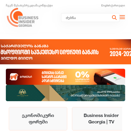
ჩვენ შესახებ
რეკლამა
კონტაქტი
English
ქართული
ეკონომიკური
Business Insider
ფორუმი
Georgia | TV