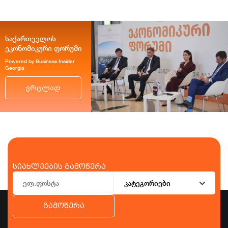
საქართველოს
ეკონომიკური ფორუმი
Powered by Business Insider
Georgia
ვრცლად
სიახლეების გამოწერა
კატეგორიები
გამოწერა
ბიზნესი
ეკონომიკა
ტურიზმი