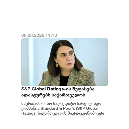
მიენიჭა" - ამის შესახებ ეკონომიკისა და
ადასტურებს, რომ საქართველო
მ...
საერთაშორისო ინვესტორებისთვის
მიმზიდველ ქვეყნად რჩება |
ვახტანგ ცინცაძე
08.08.2026.11:13
S&P Global Ratings-ის შეფასება
ადასტურებს საქართველოს
ეკონომიკის მდგრადობასა და
საერთაშორისო საკრედიტო სარეიტინგო
ეროვნული ბანკის პოლიტიკის
კომპანია Standard & Poor's (S&P Global
ეფექტიანობას - ეკატერინე მიქაბაძე
Ratings) საქართველოს მაკროეკონომიკურ
გარემოს დადებითად აფასებს. ...