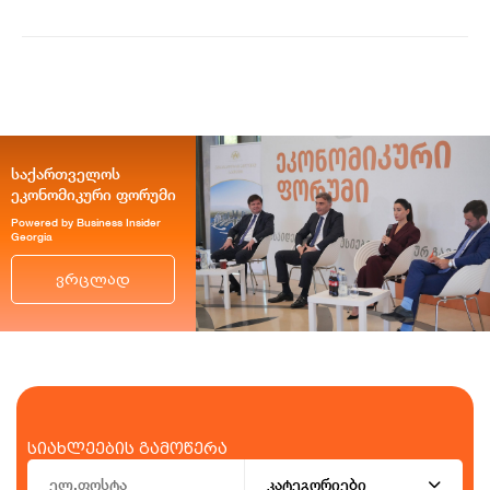
საქართველოს
ეკონომიკური ფორუმი
Powered by Business Insider
Georgia
ვრცლად
სიახლეების გამოწერა
კატეგორიები