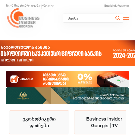
ჩვენ შესახებ
რეკლამა
კონტაქტი
English
ქართული
ეკონომიკური
Business Insider
ფორუმი
Georgia | TV