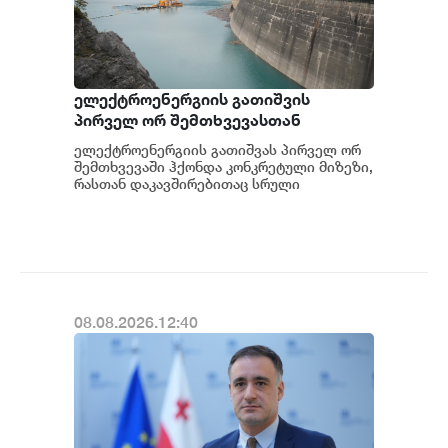
ელექტროენერგიის გათიშვის
პირველ ორ შემთხვევასთან
დაკავშირებით სუს-ში წარიმართება
ელექტროენერგიის გათიშვას პირველ ორ
გამოძიება და ინფორმაციას
შემთხვევაში ჰქონდა კონკრეტული მიზეზი,
მოგვიანებით დეტალურად
რასთან დაკავშირებითაც სრული
ინფორმაცია გვაქვს, თუმცა ამასთან
წარვუდგენთ საზოგადოებას, მესამე
დაკავშირებით სუს...
გათიშვას ჰქონდა კონკრეტული
მიზეზი - კონკრეტული
სარეაბილიტაციო სამუშაოები
ენგურჰესზე - ირაკლი კობახიძე
08.08.2026.12:40