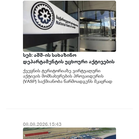
სებ: აშშ-ის სახაზინო
დეპარტამენტის უცხოური აქტივების
კონტროლის ოფისის (OFAC) მიერ
ქვეყნის ტერიტორიაზე ვირტუალური
სანქცირებული პირი არ
აქტივის მომსახურების პროვაიდერის
წარმოადგენს საქართველოს
(VASP) საქმიანობა წარმოადგენს მკაცრად
რეგულირებად სფეროს. მოქმედი
ეროვნული ბანკის რეგულირებულ
კანონმდებლობის შესაბ...
სუბიექტს
08.08.2026.15:43