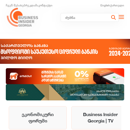
ჩვენ შესახებ
რეკლამა
კონტაქტი
English
ქართული
ეკონომიკური
Business Insider
ფორუმი
Georgia | TV