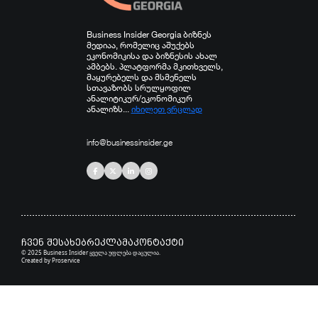
Business Insider Georgia ბიზნეს
მედიაა, რომელიც აშუქებს
ეკონომიკისა და ბიზნესის ახალ
ამბებს. პლატფორმა მკითხველს,
მაყურებელს და მსმენელს
სთავაზობს სრულყოფილ
ანალიტიკურ/ეკონომიკურ
ანალიზს...
იხილეთ ვრცლად
info@businessinsider.ge
ჩვენ შესახებ
რეკლამა
კონტაქტი
© 2025 Business Insider ყველა უფლება დაცულია.
Created by
Proservice