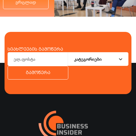
ვრცლად
სიახლეების გამოწერა
კატეგორიები
გამოწერა
ბიზნესი
ეკონომიკა
ტურიზმი
ფინანსები
ჯანდაცვა
სპორტი
სხვა