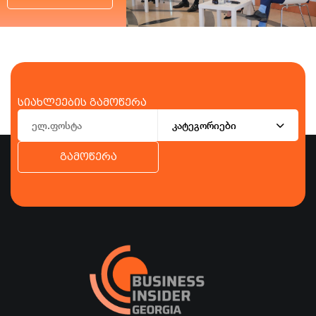
სიახლეების გამოწერა
კატეგორიები
გამოწერა
ბიზნესი
ეკონომიკა
ტურიზმი
ფინანსები
ჯანდაცვა
სპორტი
სხვა