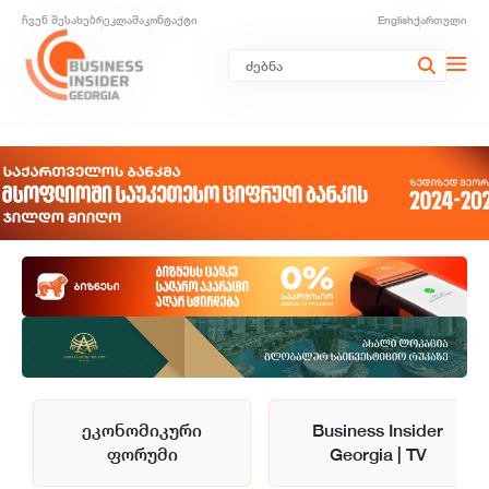
ჩვენ შესახებ
რეკლამა
კონტაქტი
English
ქართული
ეკონომიკური
Business Insider
ფორუმი
Georgia | TV