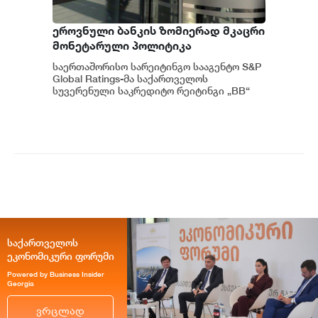
ეროვნული ბანკის ზომიერად მკაცრი
მონეტარული პოლიტიკა
ინფლაციური მოლოდინების
საერთაშორისო სარეიტინგო სააგენტო S&P
სათანადო დონეზე შენარჩუნებას
Global Ratings-მა საქართველოს
უწყობს ხელს - S&P Global Ratings
სუვერენული საკრედიტო რეიტინგი „BB“
დონეზე უცვლელად დატოვა, ხოლო პერ...
საქართველოს
ეკონომიკური ფორუმი
Powered by Business Insider
Georgia
ვრცლად