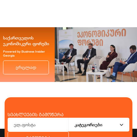
საქართველოს
ეკონომიკური ფორუმი
Powered by Business Insider
Georgia
ვრცლად
სიახლეების გამოწერა
კატეგორიები