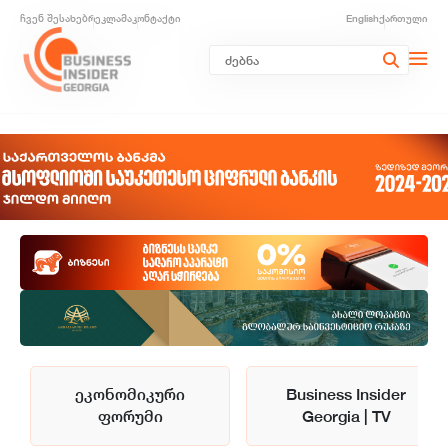
ჩვენ შესახებ
რეკლამა
კონტაქტი
English
ქართული
ეკონომიკური
Business Insider
ფორუმი
Georgia | TV