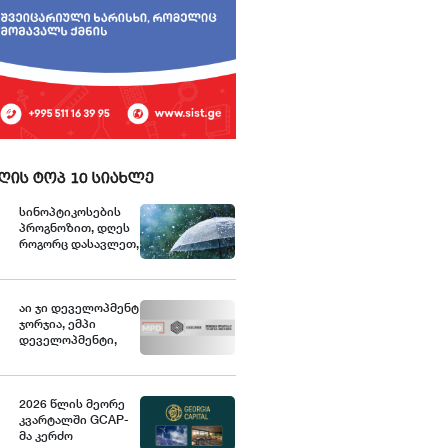
ღის ტოპ 10 სიახლე
სინოპტიკოსების
პროგნოზით, დღეს
როგორც დასავლეთ,
ისე აღმოსავლეთ
საქართველოს
ზოგიერთ რაიონში
იწვიმებს
აი ჯი დეველოპმენტ
ჯორჯია, ემპი
დეველოპმენტი,
თეგეტა მოტორსი -
როგორი იყო
ივლისი
საქართველოს
2026 წლის მეორე
კაპიტალის
კვარტალში GCAP-
ბაზრისთვის
მა კერძო