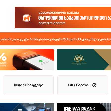
კონომიკა
თეგეტა ბიზნესისთვის
ტურიზმი
ფინანსები
ჯანდაცვა
სპო
Insider სიუჟეტი
BIG Football