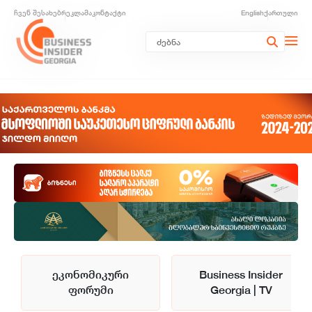
ჩვენ შესახებ
რეკლამა
კონტაქტი
English
ქართული
ეკონომიკური
Business Insider
ფორუმი
Georgia | TV