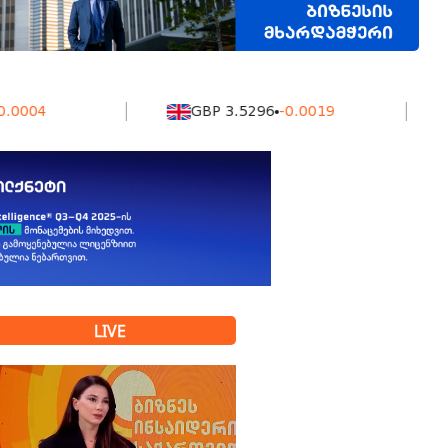
GBP 3.5296
-0.0019
KZT 
LIVE