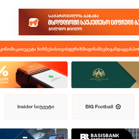
კონომიკა
თეგეტა ბიზნესისთვის
ტურიზმი
ფინანსები
ჯანდაცვა
სპო
Insider სიუჟეტი
BIG Football