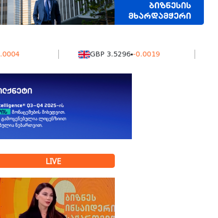
GBP 3.5296
-0.0019
KZT 
LIVE