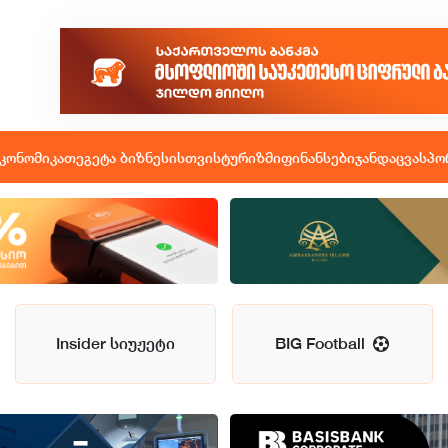
კონომიკა
თეგეტა ბიზნესისთვის
ტურიზმი
ფინანსები
ჯანდაცვა
სპო
Insider სიუჟეტი
BIG Football