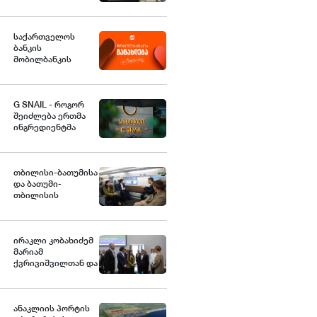
სტანდარტებს
საქართველოში
საქართველოს
ბანკის
მობილბანკის
მორიგი განახლება -
ახალი
შესაძლებლობები
G SNAIL - როგორ
მომხმარებლებისთვის
შეიძლება ერთმა
ინგრედიენტმა
საქართველოდან
საერთაშორისო
კულინარიულ
კონცეფციას
თბილისი-ბათუმისა
ჩაუყაროს
და ბათუმი-
საფუძველი
თბილისის
მიმართულებებზე
მატარებლით
მგზავრობის
ხანგრძლივობა 4
ირაკლი კობახიძემ
საათამდე
მარიამ
შემცირდა -
ქვრივიშვილთან და
თბილისი-ბათუმი-
ზურაბ
თბილისის
პატარაძესთან
მატარებლით დღეს
ერთად, ბათუმის
საქართველოს
სახელმწიფო
ანაკლიის პორტის