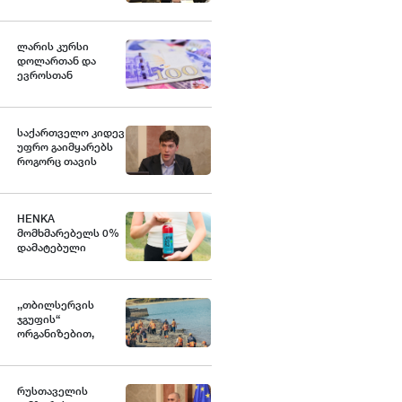
ქვეყანა, რომელიც
მედიკამენტ
ჯივინოსტატს
შეიძენს და
ლარის კურსი
სახელმწიფო
დოლართან და
პროგრამაში
ევროსთან
დანერგავს - ბექა
გამყარდა
მიქაუტაძე
საქართველო კიდევ
უფრო გაიმყარებს
როგორც თავის
ეკონომიკურ, ასევე
გეოპოლიტიკურ
როლს დღევანდელ
საერთაშორისო
HENKA
მსოფლიო წესრიგში
მომხმარებელს 0%
- ნოდარ ბოკერია
დამატებული
შაქრის მქონე ახალ
პროდუქტს
სთავაზობს
,,თბილსერვის
ჯგუფის“
ორგანიზებით,
თბილისის ზღვის
მიმდებარე
ტერიტორიაზე
დასუფთავების
რუსთაველის