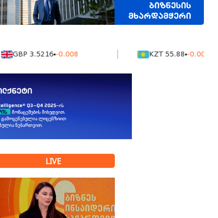
P 3.5216
-0.008
KZT 55.88
-0.0016
LIVE