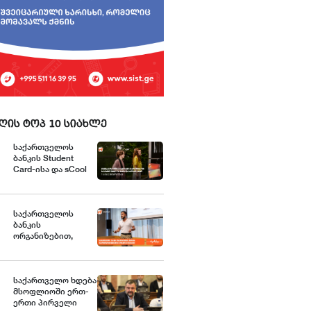
ღის ტოპ 10 სიახლე
საქართველოს
ბანკის Student
Card-ისა და sCool
Card-ის
მფლობელები
ქუთაისში
ტრანსპორტზე
საქართველოს
შეღავათიანი
ბანკის
ტარიფით
ორგანიზებით,
ისარგებლებენ
მცირე და საშუალო
ბიზნესისთვის
შრომის
უსაფრთხოების
საქართველო ხდება
მსოფლიოში ერთ-
ვორკშოპი გაიმართა
ერთი პირველი