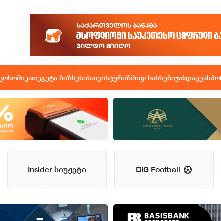
კონომიკა
თეგეტა ბიზნესისთვის
ტურიზმი
ფინანსები
ჯანდაცვა
სპო
Insider სიუჟეტი
BIG Football