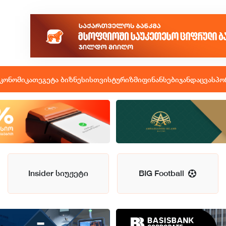
კონომიკა
თეგეტა ბიზნესისთვის
ტურიზმი
ფინანსები
ჯანდაცვა
სპო
Insider სიუჟეტი
BIG Football