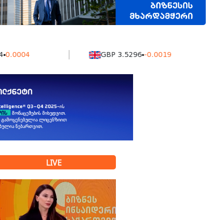
4
GBP 3.5296
-0.0019
K
LIVE