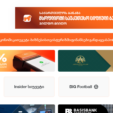
კონომიკა
თეგეტა ბიზნესისთვის
ტურიზმი
ფინანსები
ჯანდაცვა
სპო
Insider სიუჟეტი
BIG Football