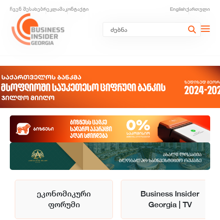
ჩვენ შესახებ
რეკლამა
კონტაქტი
English
ქართული
ეკონომიკური
Business Insider
ფორუმი
Georgia | TV