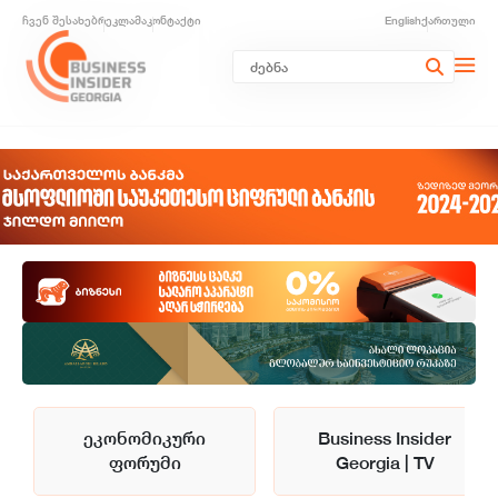
ჩვენ შესახებ
რეკლამა
კონტაქტი
English
ქართული
ეკონომიკური
Business Insider
ფორუმი
Georgia | TV