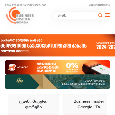
ჩვენ შესახებ
რეკლამა
კონტაქტი
English
ქართული
ეკონომიკური
Business Insider
ფორუმი
Georgia | TV