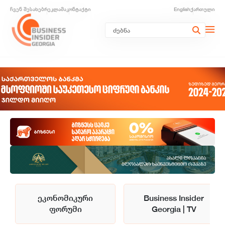
ჩვენ შესახებ
რეკლამა
კონტაქტი
English
ქართული
ეკონომიკური
Business Insider
ფორუმი
Georgia | TV