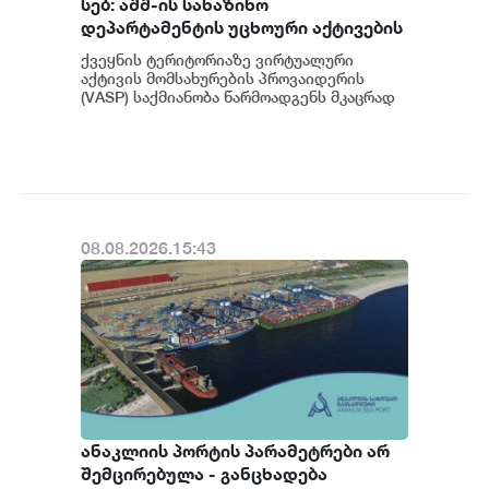
სებ: აშშ-ის სახაზინო
დეპარტამენტის უცხოური აქტივების
კონტროლის ოფისის (OFAC) მიერ
ქვეყნის ტერიტორიაზე ვირტუალური
სანქცირებული პირი არ
აქტივის მომსახურების პროვაიდერის
წარმოადგენს საქართველოს
(VASP) საქმიანობა წარმოადგენს მკაცრად
რეგულირებად სფეროს. მოქმედი
ეროვნული ბანკის რეგულირებულ
კანონმდებლობის შესაბ...
სუბიექტს
08.08.2026.15:43
ანაკლიის პორტის პარამეტრები არ
შემცირებულა - განცხადება