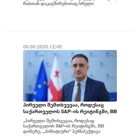
მოგვიანებით დეტალურად
რასთან დაკავშირებითაც სრული
ინფორმაცია გვაქვს, თუმცა ამასთან
წარვუდგენთ საზოგადოებას, მესამე
დაკავშირებით სუს...
გათიშვას ჰქონდა კონკრეტული
მიზეზი - კონკრეტული
სარეაბილიტაციო სამუშაოები
ენგურჰესზე - ირაკლი კობახიძე
08.08.2026.12:40
პირველი შემთხვევაა, როდესაც
საქართველოს S&P-ის რეიტინგში, BB
დონეზე „პოზიტიური" პერსპექტივა
„პირველი შემთხვევაა, როდესაც
მიენიჭა - პერსპექტივის
საქართველოს S&P-ის რეიტინგში, BB
გაუმჯობესება კიდევ ერთხელ
დონეზე, „პოზიტიური" პერსპექტივა
მიენიჭა" - ამის შესახებ ეკონომიკისა და
ადასტურებს, რომ საქართველო