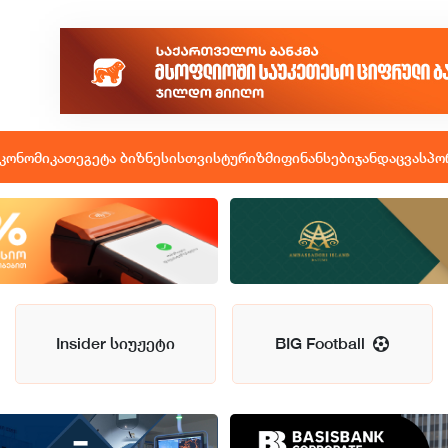
კონომიკა
თეგეტა ბიზნესისთვის
ტურიზმი
ფინანსები
ჯანდაცვა
სპო
Insider სიუჟეტი
BIG Football