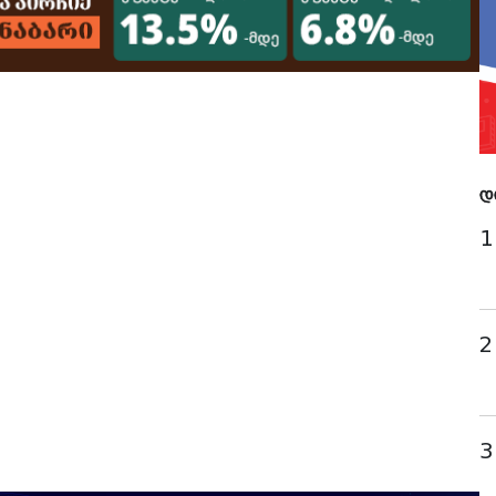
დ
1
2
3