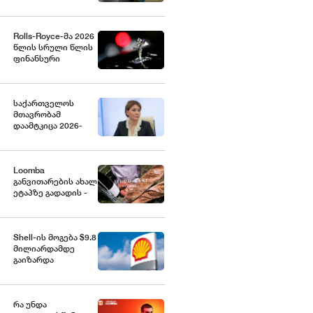
გაორმაგებული
ინტერნეტი
Rolls-Royce-მა 2026
წლის სრული წლის
ფინანსური
პროგნოზი
გააუმჯობესა
საქართველოს
მთავრობამ
დაამტკიცა 2026-
2030 წლების
საგზაო
უსაფრთხოების
ეროვნული
Loomba
სტრატეგია და მისი
განვითარების ახალ
სამოქმედო გეგმა,
ეტაპზე გადადის -
რომელიც 2030
ბრენდი Food Lab-ის
წლისთვის საგზაო
გახსნას გეგმავს
შემთხვევების
შედეგად
Shell-ის მოგება $9.8
დაშავებულთა და
მილიარდამდე
დაღუპულთა
გაიზარდა
რაოდენობის 25%-
ით შემცირებას
ითვალისწინებს -
თამარ იოსელიანი
რა უნდა