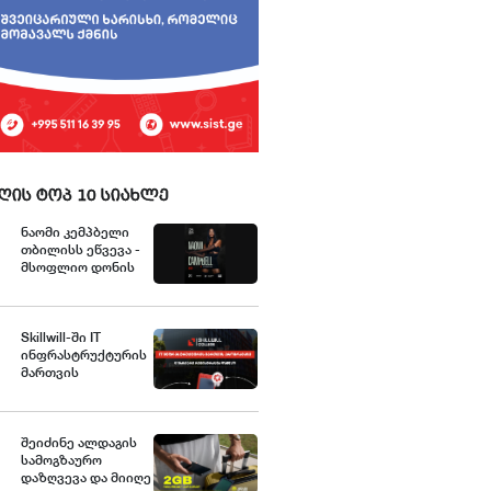
ღის ტოპ 10 სიახლე
ნაომი კემპბელი
თბილისს ეწვევა -
მსოფლიო დონის
გრანდიოზული შოუს
გენერალური
სპონსორია „იელთი
ჯგუფი“
Skillwill-ში IT
ინფრასტრუქტურის
მართვის
სადიპლომო
პროგრამაზე
წინასწარი
რეგისტრაცია
შეიძინე ალდაგის
დაიწყო
სამოგზაურო
დაზღვევა და მიიღე