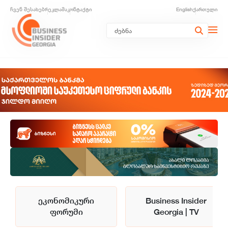
ჩვენ შესახებ
რეკლამა
კონტაქტი
English
ქართული
ეკონომიკური
Business Insider
ფორუმი
Georgia | TV