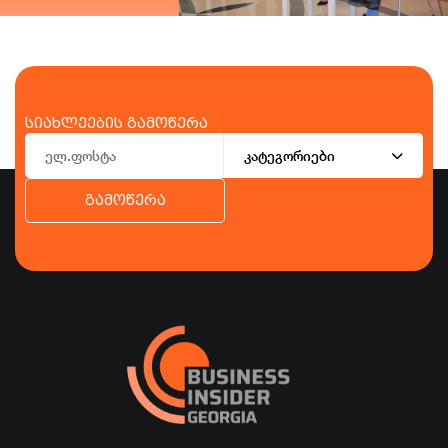
სიახლეების გამოწერა
კატეგორიები
გამოწერა
ბიზნესი
ეკონომიკა
ტურიზმი
ფინანსები
ჯანდაცვა
სპორტი
სხვა