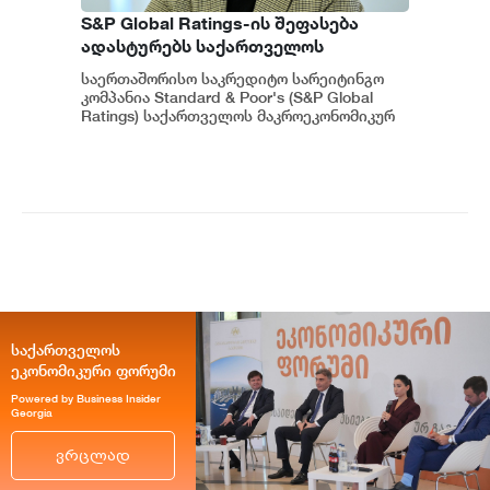
S&P Global Ratings-ის შეფასება
ადასტურებს საქართველოს
ეკონომიკის მდგრადობასა და
საერთაშორისო საკრედიტო სარეიტინგო
ეროვნული ბანკის პოლიტიკის
კომპანია Standard & Poor's (S&P Global
ეფექტიანობას - ეკატერინე მიქაბაძე
Ratings) საქართველოს მაკროეკონომიკურ
გარემოს დადებითად აფასებს. ...
საქართველოს
ეკონომიკური ფორუმი
Powered by Business Insider
Georgia
ვრცლად