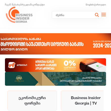
ჩვენ შესახებ
რეკლამა
კონტაქტი
English
ქართული
ეკონომიკური
Business Insider
ფორუმი
Georgia | TV