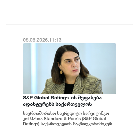
მიენიჭა" - ამის შესახებ ეკონომიკისა და
ადასტურებს, რომ საქართველო
მ...
საერთაშორისო ინვესტორებისთვის
მიმზიდველ ქვეყნად რჩება |
ვახტანგ ცინცაძე
08.08.2026.11:13
S&P Global Ratings-ის შეფასება
ადასტურებს საქართველოს
ეკონომიკის მდგრადობასა და
საერთაშორისო საკრედიტო სარეიტინგო
ეროვნული ბანკის პოლიტიკის
კომპანია Standard & Poor's (S&P Global
ეფექტიანობას - ეკატერინე მიქაბაძე
Ratings) საქართველოს მაკროეკონომიკურ
გარემოს დადებითად აფასებს. ...