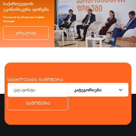
საქართველოს
ეკონომიკური ფორუმი
Powered by Business Insider
Georgia
ვრცლად
სიახლეების გამოწერა
კატეგორიები
გამოწერა
ბიზნესი
ეკონომიკა
ტურიზმი
ფინანსები
ჯანდაცვა
სპორტი
სხვა