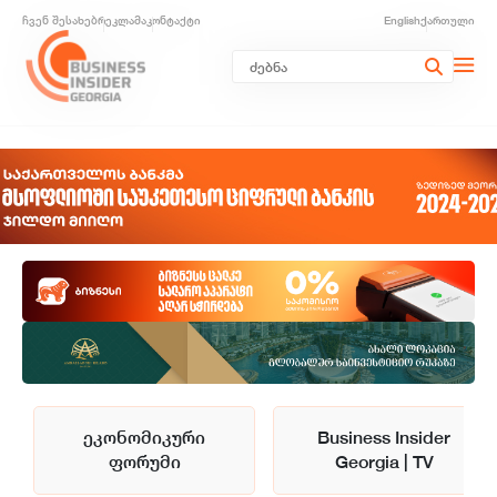
ჩვენ შესახებ
რეკლამა
კონტაქტი
English
ქართული
ეკონომიკური
Business Insider
ფორუმი
Georgia | TV