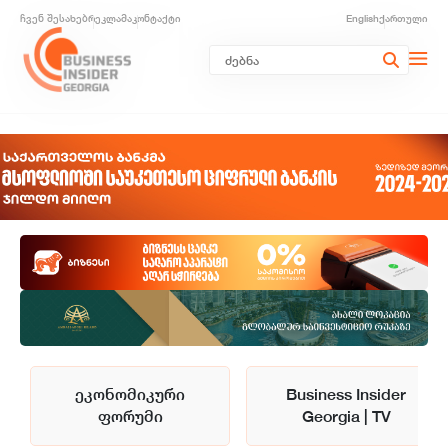
ჩვენ შესახებ
რეკლამა
კონტაქტი
English
ქართული
ეკონომიკური
Business Insider
ფორუმი
Georgia | TV