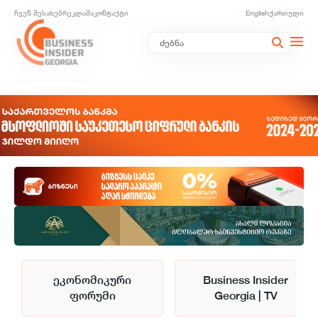
ჩვენ შესახებ
რეკლამა
კონტაქტი
English
ქართული
ეკონომიკური
Business Insider
ფორუმი
Georgia | TV