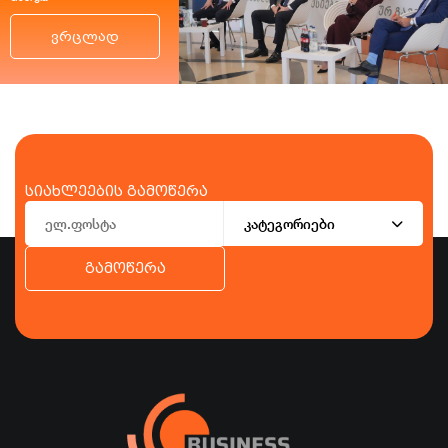
ვრცლად
სიახლეების გამოწერა
კატეგორიები
გამოწერა
ბიზნესი
ეკონომიკა
ტურიზმი
ფინანსები
ჯანდაცვა
სპორტი
სხვა