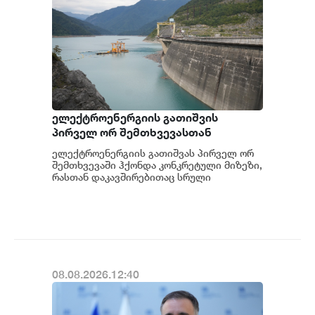
ელექტროენერგიის გათიშვის
პირველ ორ შემთხვევასთან
დაკავშირებით სუს-ში წარიმართება
ელექტროენერგიის გათიშვას პირველ ორ
გამოძიება და ინფორმაციას
შემთხვევაში ჰქონდა კონკრეტული მიზეზი,
მოგვიანებით დეტალურად
რასთან დაკავშირებითაც სრული
ინფორმაცია გვაქვს, თუმცა ამასთან
წარვუდგენთ საზოგადოებას, მესამე
დაკავშირებით სუს...
გათიშვას ჰქონდა კონკრეტული
მიზეზი - კონკრეტული
სარეაბილიტაციო სამუშაოები
ენგურჰესზე - ირაკლი კობახიძე
08.08.2026.12:40