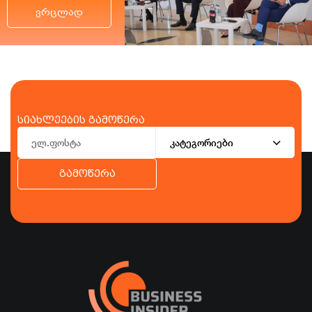
ვრცლად
სიახლეების გამოწერა
კატეგორიები
გამოწერა
ბიზნესი
ეკონომიკა
ტურიზმი
ფინანსები
ჯანდაცვა
სპორტი
სხვა