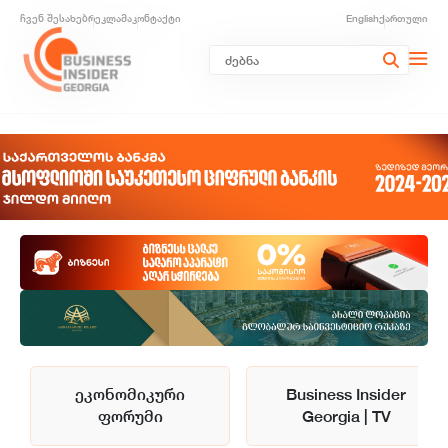
ჩვენ შესახებ
რეკლამა
კონტაქტი
English
ქართული
ეკონომიკური
Business Insider
ფორუმი
Georgia | TV