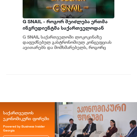
G SNAIL - როგორ შეიძლება ერთმა
ინგრედიენტმა საქართველოდან
საერთაშორისო კულინარიულ
G SNAIL საქართველოში ლოკოკინაზე
კონცეფციას ჩაუყაროს საფუძველი
დაფუძნებულ გასტრონომიულ კონცეფციას
ავითარებს და მომხმარებელს, როგორც
უნიკალურ კულინარიულ გამოცდილებას,
ისე პრემიუ...
საქართველოს
ეკონომიკური ფორუმი
Powered by Business Insider
Georgia