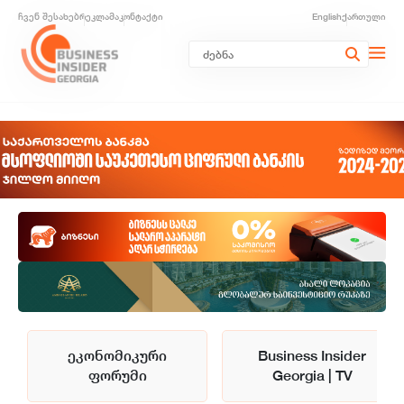
ჩვენ შესახებ
რეკლამა
კონტაქტი
English
ქართული
ეკონომიკური
Business Insider
ფორუმი
Georgia | TV