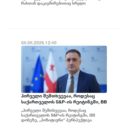
მოგვიანებით დეტალურად
რასთან დაკავშირებითაც სრული
ინფორმაცია გვაქვს, თუმცა ამასთან
წარვუდგენთ საზოგადოებას, მესამე
დაკავშირებით სუს...
გათიშვას ჰქონდა კონკრეტული
მიზეზი - კონკრეტული
სარეაბილიტაციო სამუშაოები
ენგურჰესზე - ირაკლი კობახიძე
08.08.2026.12:40
პირველი შემთხვევაა, როდესაც
საქართველოს S&P-ის რეიტინგში, BB
დონეზე „პოზიტიური" პერსპექტივა
„პირველი შემთხვევაა, როდესაც
მიენიჭა - პერსპექტივის
საქართველოს S&P-ის რეიტინგში, BB
გაუმჯობესება კიდევ ერთხელ
დონეზე, „პოზიტიური" პერსპექტივა
მიენიჭა" - ამის შესახებ ეკონომიკისა და
ადასტურებს, რომ საქართველო