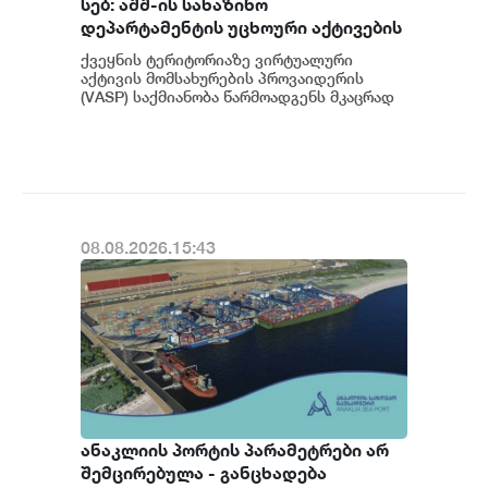
სებ: აშშ-ის სახაზინო
დეპარტამენტის უცხოური აქტივების
კონტროლის ოფისის (OFAC) მიერ
ქვეყნის ტერიტორიაზე ვირტუალური
სანქცირებული პირი არ
აქტივის მომსახურების პროვაიდერის
წარმოადგენს საქართველოს
(VASP) საქმიანობა წარმოადგენს მკაცრად
რეგულირებად სფეროს. მოქმედი
ეროვნული ბანკის რეგულირებულ
კანონმდებლობის შესაბ...
სუბიექტს
08.08.2026.15:43
ანაკლიის პორტის პარამეტრები არ
შემცირებულა - განცხადება