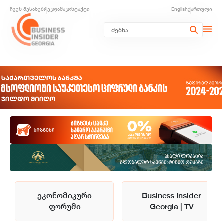
ჩვენ შესახებ
რეკლამა
კონტაქტი
English
ქართული
ეკონომიკური
Business Insider
ფორუმი
Georgia | TV