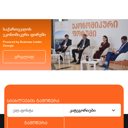
საქართველოს
ეკონომიკური ფორუმი
Powered by Business Insider
Georgia
ვრცლად
სიახლეების გამოწერა
კატეგორიები
გამოწერა
ბიზნესი