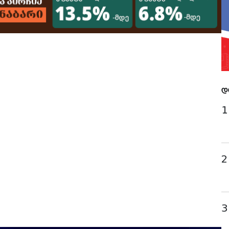
დ
1
2
3