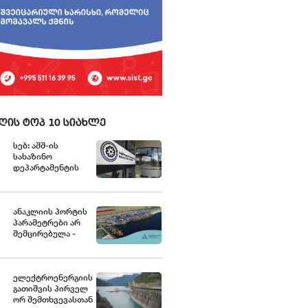
ღის ტოპ 10 სიახლე
სებ: აშშ-ის
სახაზინო
დეპარტამენტის
უცხოური აქტივების
კონტროლის
ოფისის (OFAC)
მიერ
ანაკლიის პორტის
სანქცირებული
პარამეტრები არ
პირი არ
შემცირებულა -
წარმოადგენს
განცხადება
საქართველოს
ეროვნული ბანკის
რეგულირებულ
ელექტროენერგიის
სუბიექტს
გათიშვის პირველ
ორ შემთხვევასთან