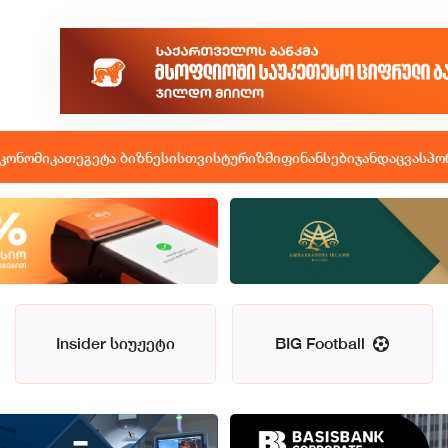
კონომიკა
თეგეტა ბიზნესისთვის
ტურიზმი
ფინანსები
ჯანდაცვა
სპო
Insider სიუჟეტი
BIG Football