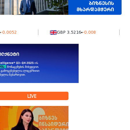
2
GBP 3.5216
-0.008
KZ
LIVE