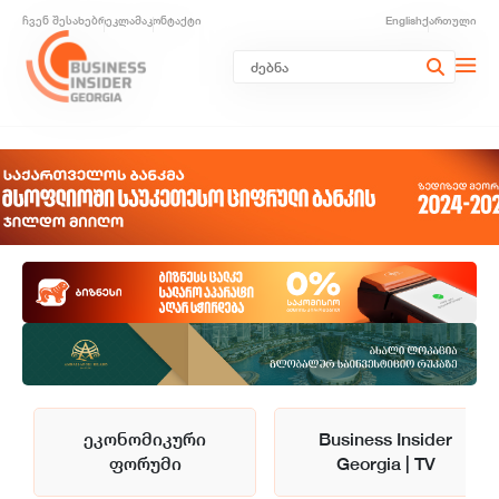
ჩვენ შესახებ
რეკლამა
კონტაქტი
English
ქართული
ეკონომიკური
Business Insider
ფორუმი
Georgia | TV