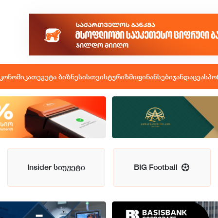
კონომიკა
თეგეტა ბიზნესისთვის
ტურიზმი
ფინანსები
ჯანდაცვა
სპო
Insider სიუჟეტი
BIG Football