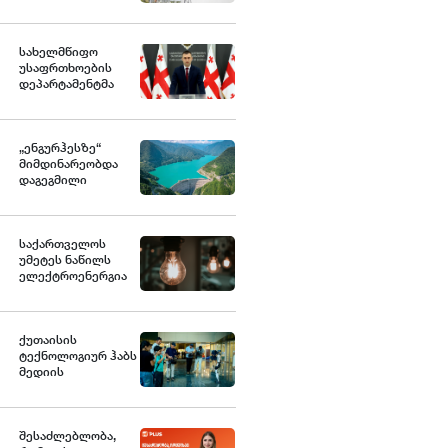
ქვეყნის მასშტაბით
აღდგება -
საქართველოს
სახელმწიფო
სახელმწიფო
ელექტროსისტემა
უსაფრთხოების
დეპარტამენტმა
საქართველოს
სახელმწიფო
ინტერესების
საზიანოდ
„ენგურჰესზე“
საბოტაჟის მუხლით
მიმდინარეობდა
გამოძიება დაიწყო
დაგეგმილი
ტესტირება,
ტესტირებისას
სისტემა სრულად
გაითიშა,
საქართველოს
მიმდინარეობს
უმეტეს ნაწილს
მომხდარის
ელექტროენერგია
დეტალური
არ მიეწოდება
ანალიზი - სემეკის
წევრი გიორგი
ფანგანი
ქუთაისის
ტექნოლოგიურ ჰაბს
მედიის
წარმომადგენლები
ეწვივნენ
შესაძლებლობა,