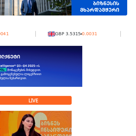
GBP 3.5315
0.0031
KZT 
LIVE