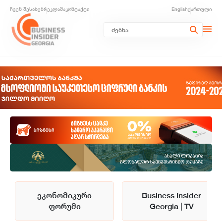
ჩვენ შესახებ
რეკლამა
კონტაქტი
English
ქართული
ეკონომიკური
Business Insider
ფორუმი
Georgia | TV