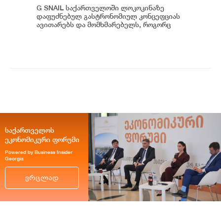
საერთაშორისო კულინარიულ
G SNAIL საქართველოში ლოკოკინაზე
კონცეფციას ჩაუყაროს საფუძველი
დაფუძნებულ გასტრონომიულ კონცეფციას
ავითარებს და მომხმარებელს, როგორც
უნიკალურ კულინარიულ გამოცდილებას,
ისე პრემიუ...
საქართველოს
ეკონომიკური ფორუმი
Powered by Business Insider
Georgia
ვრცლად