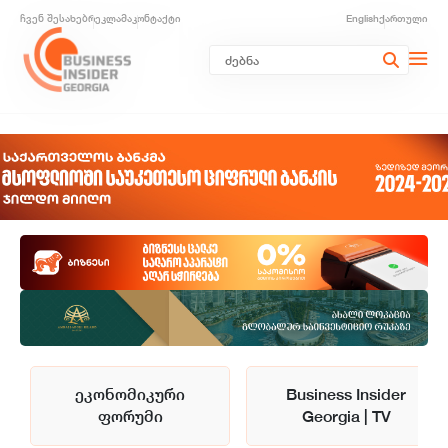
ჩვენ შესახებ
რეკლამა
კონტაქტი
English
ქართული
ეკონომიკური
Business Insider
ფორუმი
Georgia | TV