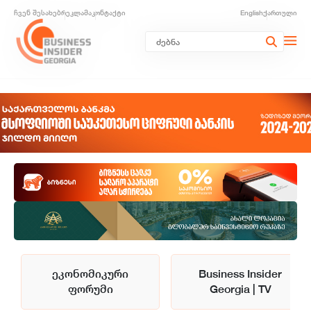
ჩვენ შესახებ
რეკლამა
კონტაქტი
English
ქართული
ეკონომიკური
Business Insider
ფორუმი
Georgia | TV